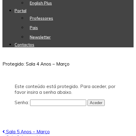
English Plus
Portal
Professores
Pais
Newsletter
Contactos
Protegido: Sala 4 Anos – Março
Este conteúdo está protegido. Para aceder, por
favor insira a senha abaixo.
Senha:
Navegação
Sala 5 Anos – Março