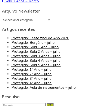
Sala 3 Anos – Março
de
artigos
Arquivo Newsletter
Arquivo
Newsletter
Artigos recentes
Protegido: Festa final de Ano 2026
Protegido: Berçário – julho
Protegido: Sala 1 Ano – julho
Protegido: Sala 2 Anos – julho
Protegido: Sala 3 Anos – julho
Protegido: Sala 4 Anos – julho
Protegido: Sala 5 Anos – julho
Protegido: 1º Ano – julho
Protegido: 2º Ano – julho
Protegido: 3º Ano – julho
Protegido: 4º Ano – julho
Protegido: Aula de instrumentos – julho
Pesquisa
Search
Search