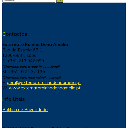
for:
Contactos
Externato Rainha Dona Amélia
Rua da Estrela 65-1,
1200-668 Lisboa
T. +351 213 942 090
(Chamada para a rede fixa nacional)
M. +351 912 232 135
(Chamada para rede móvel nacional)
E.
geral@externatorainhadonaamelia.pt
W.
www.externatorainhadonaamelia.pt
Info Uteis
Politica de Privacidade