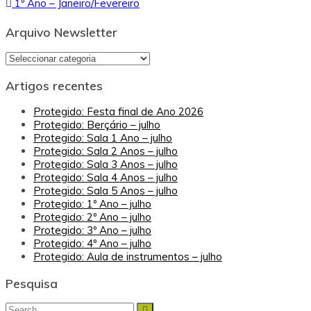
1º Ano – Janeiro/Fevereiro
de
artigos
Arquivo Newsletter
Arquivo
Newsletter
Artigos recentes
Protegido: Festa final de Ano 2026
Protegido: Berçário – julho
Protegido: Sala 1 Ano – julho
Protegido: Sala 2 Anos – julho
Protegido: Sala 3 Anos – julho
Protegido: Sala 4 Anos – julho
Protegido: Sala 5 Anos – julho
Protegido: 1º Ano – julho
Protegido: 2º Ano – julho
Protegido: 3º Ano – julho
Protegido: 4º Ano – julho
Protegido: Aula de instrumentos – julho
Pesquisa
Search
Search