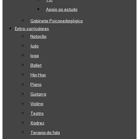
Apoio ao estudo
Gabinete Psicopedagógico
Extra-curriculares
Natação
Judo
Ioga
Ballet
Hip Hop
Piano
Guitarra
Violino
Teatro
Xadrez
Terapia da fala