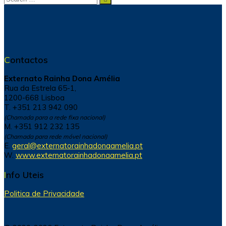
for:
Contactos
Externato Rainha Dona Amélia
Rua da Estrela 65-1,
1200-668 Lisboa
T. +351 213 942 090
(Chamada para a rede fixa nacional)
M. +351 912 232 135
(Chamada para rede móvel nacional)
E.
geral@externatorainhadonaamelia.pt
W.
www.externatorainhadonaamelia.pt
Info Uteis
Politica de Privacidade