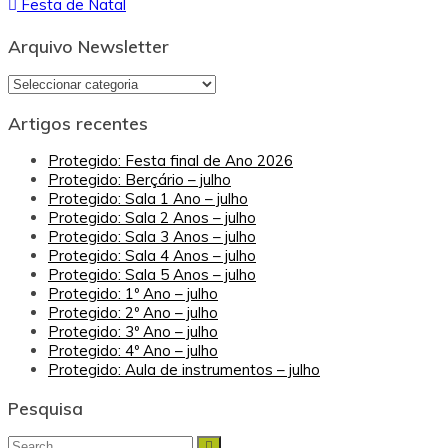
Festa de Natal
de
artigos
Arquivo Newsletter
Arquivo
Newsletter
Artigos recentes
Protegido: Festa final de Ano 2026
Protegido: Berçário – julho
Protegido: Sala 1 Ano – julho
Protegido: Sala 2 Anos – julho
Protegido: Sala 3 Anos – julho
Protegido: Sala 4 Anos – julho
Protegido: Sala 5 Anos – julho
Protegido: 1º Ano – julho
Protegido: 2º Ano – julho
Protegido: 3º Ano – julho
Protegido: 4º Ano – julho
Protegido: Aula de instrumentos – julho
Pesquisa
Search
Search