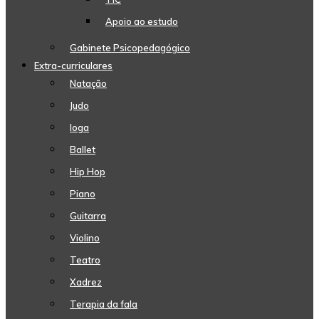
Apoio ao estudo
Gabinete Psicopedagógico
Extra-curriculares
Natação
Judo
Ioga
Ballet
Hip Hop
Piano
Guitarra
Violino
Teatro
Xadrez
Terapia da fala