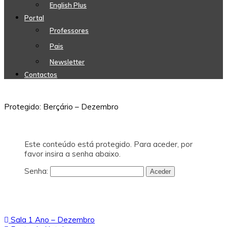
English Plus
Portal
Professores
Pais
Newsletter
Contactos
Protegido: Berçário – Dezembro
Este conteúdo está protegido. Para aceder, por
favor insira a senha abaixo.
Senha:
Navegação
Sala 1 Ano – Dezembro