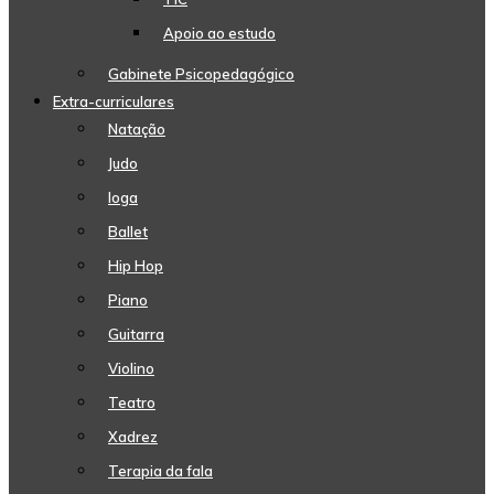
Apoio ao estudo
Gabinete Psicopedagógico
Extra-curriculares
Natação
Judo
Ioga
Ballet
Hip Hop
Piano
Guitarra
Violino
Teatro
Xadrez
Terapia da fala