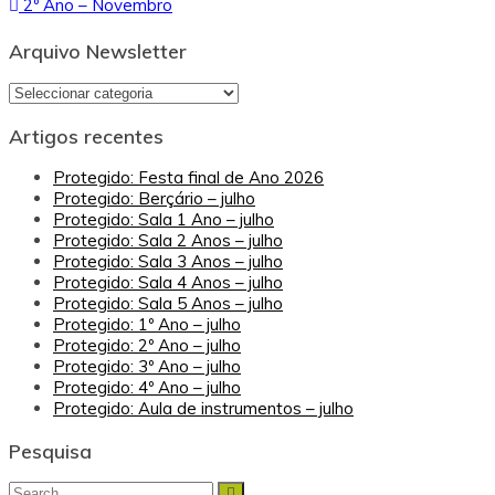
2º Ano – Novembro
de
artigos
Arquivo Newsletter
Arquivo
Newsletter
Artigos recentes
Protegido: Festa final de Ano 2026
Protegido: Berçário – julho
Protegido: Sala 1 Ano – julho
Protegido: Sala 2 Anos – julho
Protegido: Sala 3 Anos – julho
Protegido: Sala 4 Anos – julho
Protegido: Sala 5 Anos – julho
Protegido: 1º Ano – julho
Protegido: 2º Ano – julho
Protegido: 3º Ano – julho
Protegido: 4º Ano – julho
Protegido: Aula de instrumentos – julho
Pesquisa
Search
Search