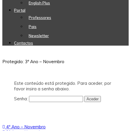
English Plus
Portal
Professores
Pais
Newsletter
Contactos
Protegido: 3º Ano – Novembro
Este conteúdo está protegido. Para aceder, por
favor insira a senha abaixo.
Senha:
Navegação
4º Ano – Novembro