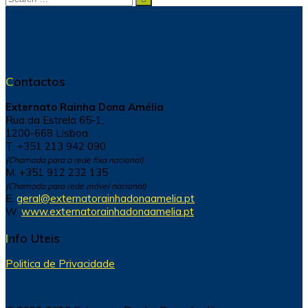
for:
Contactos
Externato Rainha Dona Amélia
Rua da Estrela 65-1,
1200-668 Lisboa
T. +351 213 942 090
(Chamada para a rede fixa nacional)
M. +351 912 232 135
(Chamada para rede móvel nacional)
E.
geral@externatorainhadonaamelia.pt
W.
www.externatorainhadonaamelia.pt
Info Uteis
Politica de Privacidade