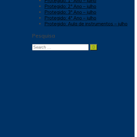
Protegido: 1º Ano – julho
Protegido: 2º Ano – julho
Protegido: 3º Ano – julho
Protegido: 4º Ano – julho
Protegido: Aula de instrumentos – julho
Pesquisa
Search
Search
for: