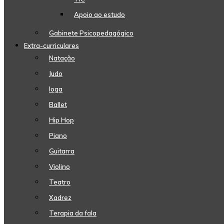
Apoio ao estudo
Gabinete Psicopedagógico
Extra-curriculares
Natação
Judo
Ioga
Ballet
Hip Hop
Piano
Guitarra
Violino
Teatro
Xadrez
Terapia da fala