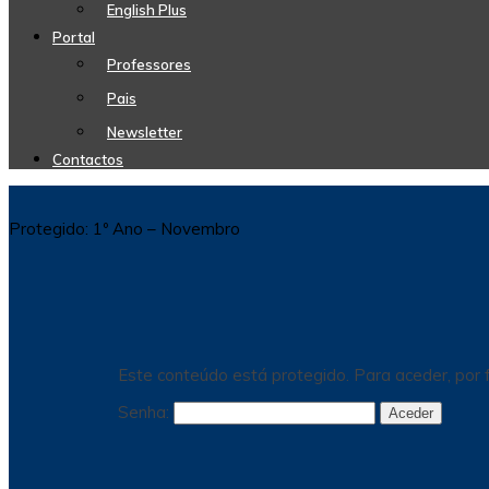
English Plus
Portal
Professores
Pais
Newsletter
Contactos
Protegido: 1º Ano – Novembro
Este conteúdo está protegido. Para aceder, por f
Senha: