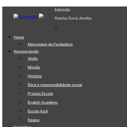
Skip
Externato
to
Rainha Dona Amélia
content
Home
Mensagem da Fundadora
Apresentação
Visão
Missão
História
Ética e responsabilidade social
Projeto Escola
English Academy
Escola Azul
Equipa