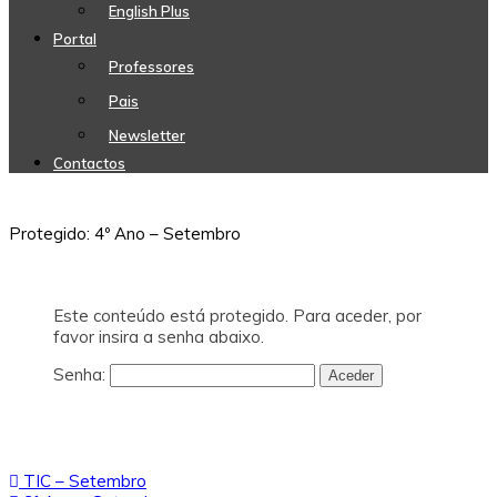
English Plus
Portal
Professores
Pais
Newsletter
Contactos
Protegido: 4º Ano – Setembro
Este conteúdo está protegido. Para aceder, por
favor insira a senha abaixo.
Senha:
Navegação
TIC – Setembro