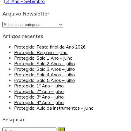
3º Ano – Setembro
de
artigos
Arquivo Newsletter
Arquivo
Newsletter
Artigos recentes
Protegido: Festa final de Ano 2026
Protegido: Berçário – julho
Protegido: Sala 1 Ano – julho
Protegido: Sala 2 Anos – julho
Protegido: Sala 3 Anos – julho
Protegido: Sala 4 Anos – julho
Protegido: Sala 5 Anos – julho
Protegido: 1º Ano – julho
Protegido: 2º Ano – julho
Protegido: 3º Ano – julho
Protegido: 4º Ano – julho
Protegido: Aula de instrumentos – julho
Pesquisa
Search
Search