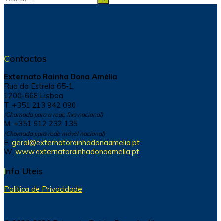
for:
Contactos
Externato Rainha Dona Amélia
Rua da Estrela 65-1,
1200-668 Lisboa
T. +351 213 942 090
(Chamada para a rede fixa nacional)
M. +351 912 232 135
(Chamada para rede móvel nacional)
E.
geral@externatorainhadonaamelia.pt
W.
www.externatorainhadonaamelia.pt
Info Uteis
Politica de Privacidade