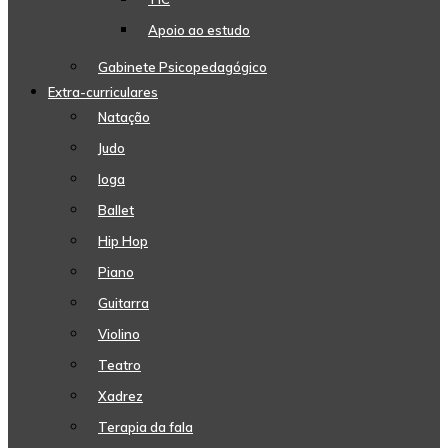
Apoio ao estudo
Gabinete Psicopedagógico
Extra-curriculares
Natação
Judo
Ioga
Ballet
Hip Hop
Piano
Guitarra
Violino
Teatro
Xadrez
Terapia da fala