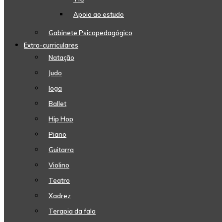
Apoio ao estudo
Gabinete Psicopedagógico
Extra-curriculares
Natação
Judo
Ioga
Ballet
Hip Hop
Piano
Guitarra
Violino
Teatro
Xadrez
Terapia da fala