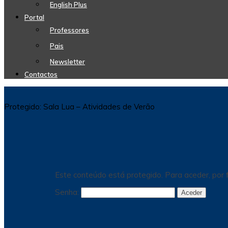
English Plus
Portal
Professores
Pais
Newsletter
Contactos
Protegido: Sala Lua – Atividades de Verão
Este conteúdo está protegido. Para aceder, por f
Senha: