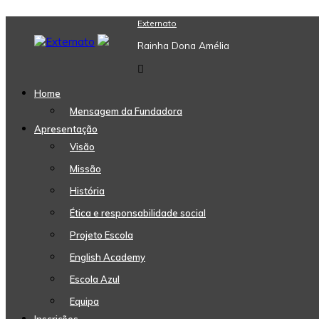
Skip
Externato
to
Rainha Dona Amélia
content
Home
Mensagem da Fundadora
Apresentação
Visão
Missão
História
Ética e responsabilidade social
Projeto Escola
English Academy
Escola Azul
Equipa