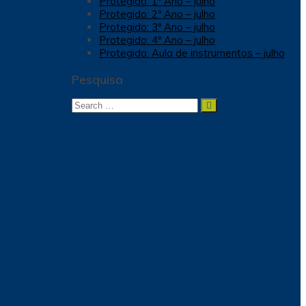
Protegido: 1º Ano – julho
Protegido: 2º Ano – julho
Protegido: 3º Ano – julho
Protegido: 4º Ano – julho
Protegido: Aula de instrumentos – julho
Pesquisa
Search
Search
for: