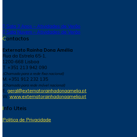
Navegação
Sala 3 Anos – Atividades de Verão
Sala Nuvem – Atividades de Verão
de
Contactos
artigos
Externato Rainha Dona Amélia
Rua da Estrela 65-1,
1200-668 Lisboa
T. +351 213 942 090
(Chamada para a rede fixa nacional)
M. +351 912 232 135
(Chamada para rede móvel nacional)
E.
geral@externatorainhadonaamelia.pt
W.
www.externatorainhadonaamelia.pt
Info Uteis
Politica de Privacidade