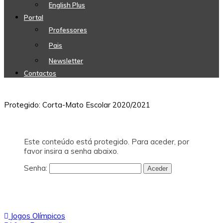
English Plus
Portal
Professores
Pais
Newsletter
Contactos
Protegido: Corta-Mato Escolar 2020/2021
Este conteúdo está protegido. Para aceder, por
favor insira a senha abaixo.
Senha:
Navegação
Jogos Olímpicos