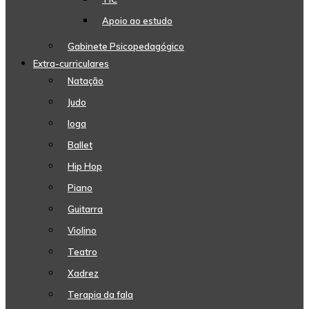
Apoio ao estudo
Gabinete Psicopedagógico
Extra-curriculares
Natação
Judo
Ioga
Ballet
Hip Hop
Piano
Guitarra
Violino
Teatro
Xadrez
Terapia da fala