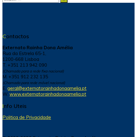
for:
Contactos
Externato Rainha Dona Amélia
Rua da Estrela 65-1,
1200-668 Lisboa
T. +351 213 942 090
(Chamada para a rede fixa nacional)
M. +351 912 232 135
(Chamada para rede móvel nacional)
E.
geral@externatorainhadonaamelia.pt
W.
www.externatorainhadonaamelia.pt
Info Uteis
Politica de Privacidade