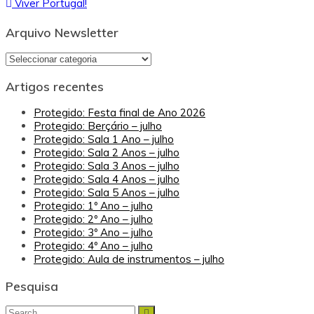
Viver Portugal!
de
artigos
Arquivo Newsletter
Arquivo
Newsletter
Artigos recentes
Protegido: Festa final de Ano 2026
Protegido: Berçário – julho
Protegido: Sala 1 Ano – julho
Protegido: Sala 2 Anos – julho
Protegido: Sala 3 Anos – julho
Protegido: Sala 4 Anos – julho
Protegido: Sala 5 Anos – julho
Protegido: 1º Ano – julho
Protegido: 2º Ano – julho
Protegido: 3º Ano – julho
Protegido: 4º Ano – julho
Protegido: Aula de instrumentos – julho
Pesquisa
Search
Search