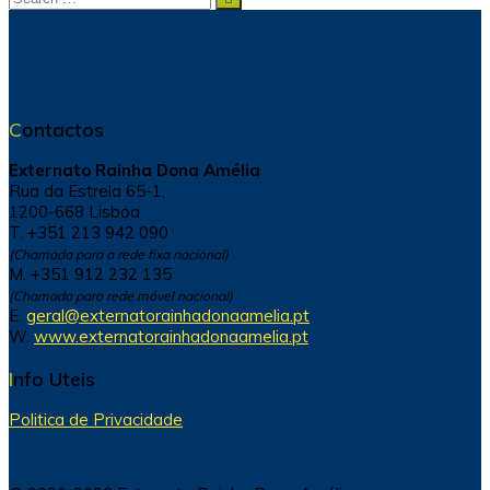
for:
Contactos
Externato Rainha Dona Amélia
Rua da Estrela 65-1,
1200-668 Lisboa
T. +351 213 942 090
(Chamada para a rede fixa nacional)
M. +351 912 232 135
(Chamada para rede móvel nacional)
E.
geral@externatorainhadonaamelia.pt
W.
www.externatorainhadonaamelia.pt
Info Uteis
Politica de Privacidade