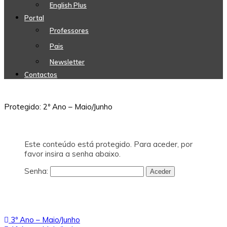
English Plus
Portal
Professores
Pais
Newsletter
Contactos
Protegido: 2º Ano – Maio/Junho
Este conteúdo está protegido. Para aceder, por
favor insira a senha abaixo.
Senha:
Navegação
3º Ano – Maio/Junho