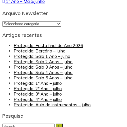
1º Ano – Maio/Junho
de
artigos
Arquivo Newsletter
Arquivo
Newsletter
Artigos recentes
Protegido: Festa final de Ano 2026
Protegido: Berçário – julho
Protegido: Sala 1 Ano – julho
Protegido: Sala 2 Anos – julho
Protegido: Sala 3 Anos – julho
Protegido: Sala 4 Anos – julho
Protegido: Sala 5 Anos – julho
Protegido: 1º Ano – julho
Protegido: 2º Ano – julho
Protegido: 3º Ano – julho
Protegido: 4º Ano – julho
Protegido: Aula de instrumentos – julho
Pesquisa
Search
Search