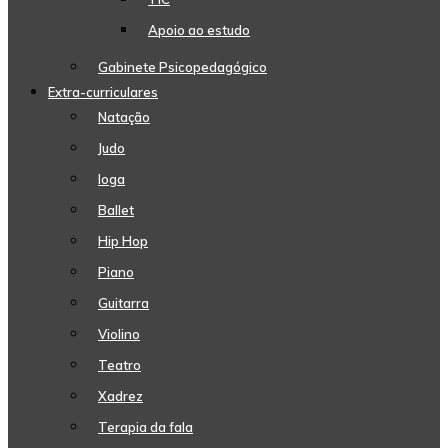
Apoio ao estudo
Gabinete Psicopedagógico
Extra-curriculares
Natação
Judo
Ioga
Ballet
Hip Hop
Piano
Guitarra
Violino
Teatro
Xadrez
Terapia da fala