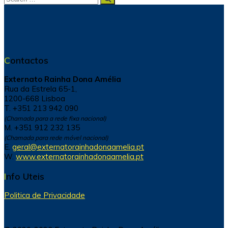
for:
Contactos
Externato Rainha Dona Amélia
Rua da Estrela 65-1,
1200-668 Lisboa
T. +351 213 942 090
(Chamada para a rede fixa nacional)
M. +351 912 232 135
(Chamada para rede móvel nacional)
E.
geral@externatorainhadonaamelia.pt
W.
www.externatorainhadonaamelia.pt
Info Uteis
Politica de Privacidade