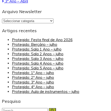
3º Ano – Abril
de
artigos
Arquivo Newsletter
Arquivo
Newsletter
Artigos recentes
Protegido: Festa final de Ano 2026
Protegido: Berçário – julho
Protegido: Sala 1 Ano – julho
Protegido: Sala 2 Anos – julho
Protegido: Sala 3 Anos – julho
Protegido: Sala 4 Anos – julho
Protegido: Sala 5 Anos – julho
Protegido: 1º Ano – julho
Protegido: 2º Ano – julho
Protegido: 3º Ano – julho
Protegido: 4º Ano – julho
Protegido: Aula de instrumentos – julho
Pesquisa
Search
Search