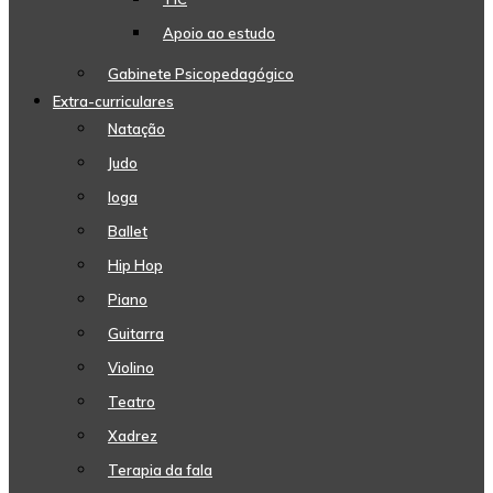
Apoio ao estudo
Gabinete Psicopedagógico
Extra-curriculares
Natação
Judo
Ioga
Ballet
Hip Hop
Piano
Guitarra
Violino
Teatro
Xadrez
Terapia da fala