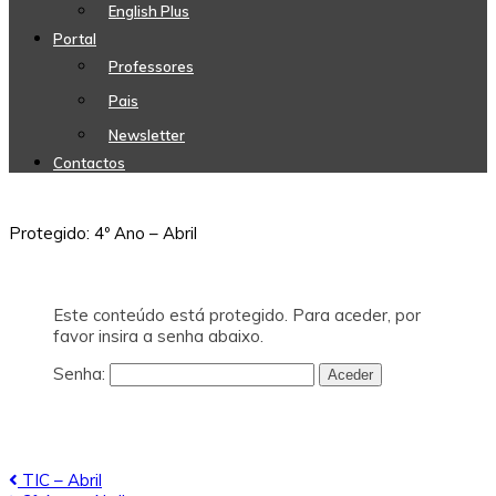
English Plus
Portal
Professores
Pais
Newsletter
Contactos
Protegido: 4º Ano – Abril
Este conteúdo está protegido. Para aceder, por
favor insira a senha abaixo.
Senha:
Navegação
TIC – Abril