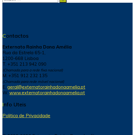
for:
Contactos
Externato Rainha Dona Amélia
Rua da Estrela 65-1,
1200-668 Lisboa
T. +351 213 942 090
(Chamada para a rede fixa nacional)
M. +351 912 232 135
(Chamada para rede móvel nacional)
E.
geral@externatorainhadonaamelia.pt
W.
www.externatorainhadonaamelia.pt
Info Uteis
Politica de Privacidade