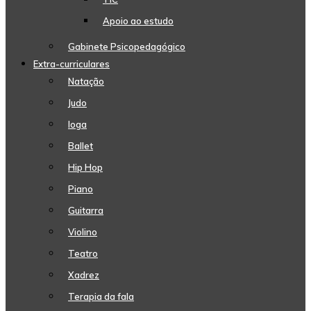
Apoio ao estudo
Gabinete Psicopedagógico
Extra-curriculares
Natação
Judo
Ioga
Ballet
Hip Hop
Piano
Guitarra
Violino
Teatro
Xadrez
Terapia da fala