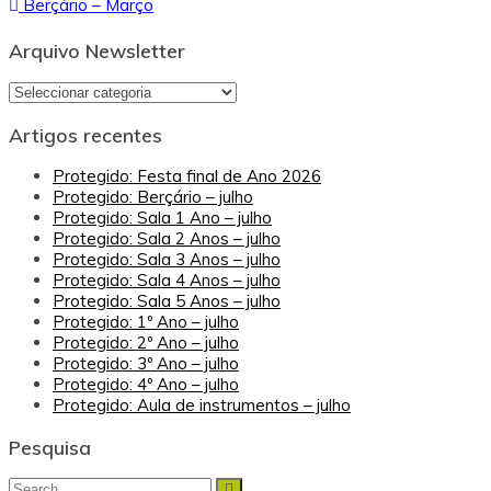
Berçário – Março
de
artigos
Arquivo Newsletter
Arquivo
Newsletter
Artigos recentes
Protegido: Festa final de Ano 2026
Protegido: Berçário – julho
Protegido: Sala 1 Ano – julho
Protegido: Sala 2 Anos – julho
Protegido: Sala 3 Anos – julho
Protegido: Sala 4 Anos – julho
Protegido: Sala 5 Anos – julho
Protegido: 1º Ano – julho
Protegido: 2º Ano – julho
Protegido: 3º Ano – julho
Protegido: 4º Ano – julho
Protegido: Aula de instrumentos – julho
Pesquisa
Search
Search