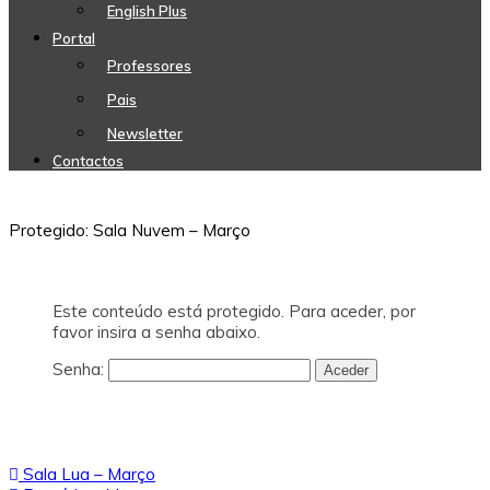
English Plus
Portal
Professores
Pais
Newsletter
Contactos
Protegido: Sala Nuvem – Março
Este conteúdo está protegido. Para aceder, por
favor insira a senha abaixo.
Senha:
Navegação
Sala Lua – Março