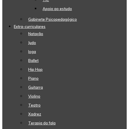
Apoio ao estudo
Gabinete Psicopedagógico
Extra-curriculares
Natação
Judo
Ioga
Ballet
Hip Hop
Piano
Guitarra
Violino
Teatro
Xadrez
Terapia da fala