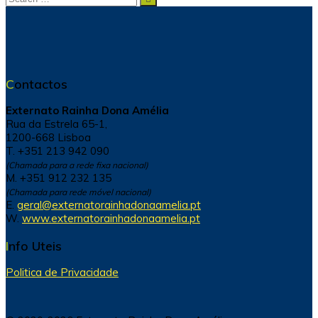
for:
Contactos
Externato Rainha Dona Amélia
Rua da Estrela 65-1,
1200-668 Lisboa
T. +351 213 942 090
(Chamada para a rede fixa nacional)
M. +351 912 232 135
(Chamada para rede móvel nacional)
E.
geral@externatorainhadonaamelia.pt
W.
www.externatorainhadonaamelia.pt
Info Uteis
Politica de Privacidade