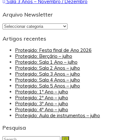
Sala 3 Anos – Novembro / Dezembro
de
artigos
Arquivo Newsletter
Arquivo
Newsletter
Artigos recentes
Protegido: Festa final de Ano 2026
Protegido: Berçário – julho
Protegido: Sala 1 Ano – julho
Protegido: Sala 2 Anos – julho
Protegido: Sala 3 Anos – julho
Protegido: Sala 4 Anos – julho
Protegido: Sala 5 Anos – julho
Protegido: 1º Ano – julho
Protegido: 2º Ano – julho
Protegido: 3º Ano – julho
Protegido: 4º Ano – julho
Protegido: Aula de instrumentos – julho
Pesquisa
Search
Search