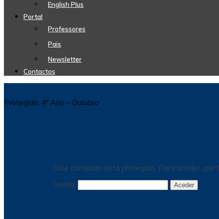
English Plus
Portal
Professores
Pais
Newsletter
Contactos
Protegido: 4º Ano – Outubro
Este conteúdo está protegido. Para aceder, por f
Senha: