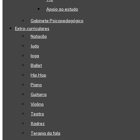
Apoio ao estudo
Gabinete Psicopedagógico
Extra-curriculares
Natação
Judo
Ioga
Ballet
Hip Hop
Piano
Guitarra
Violino
Teatro
Xadrez
Terapia da fala