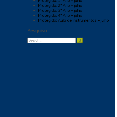
Protegido: 1º Ano – julho
Protegido: 2º Ano – julho
Protegido: 3º Ano – julho
Protegido: 4º Ano – julho
Protegido: Aula de instrumentos – julho
Pesquisa
Search
Search
for: