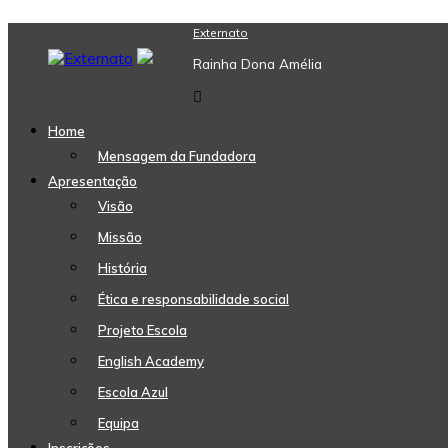
Skip
Externato
to
Rainha Dona Amélia
content
Home
Mensagem da Fundadora
Apresentação
Visão
Missão
História
Ética e responsabilidade social
Projeto Escola
English Academy
Escola Azul
Equipa