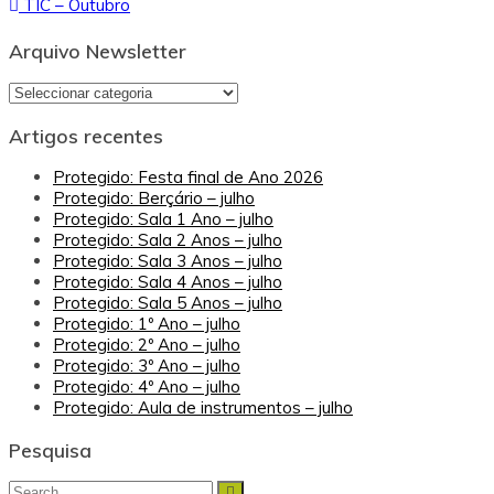
TIC – Outubro
de
artigos
Arquivo Newsletter
Arquivo
Newsletter
Artigos recentes
Protegido: Festa final de Ano 2026
Protegido: Berçário – julho
Protegido: Sala 1 Ano – julho
Protegido: Sala 2 Anos – julho
Protegido: Sala 3 Anos – julho
Protegido: Sala 4 Anos – julho
Protegido: Sala 5 Anos – julho
Protegido: 1º Ano – julho
Protegido: 2º Ano – julho
Protegido: 3º Ano – julho
Protegido: 4º Ano – julho
Protegido: Aula de instrumentos – julho
Pesquisa
Search
Search