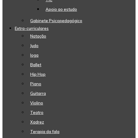
Apoio ao estudo
Gabinete Psicopedagógico
Extra-curriculares
Natação
Judo
Ioga
Ballet
Hip Hop
Piano
Guitarra
Violino
Teatro
Xadrez
Terapia da fala