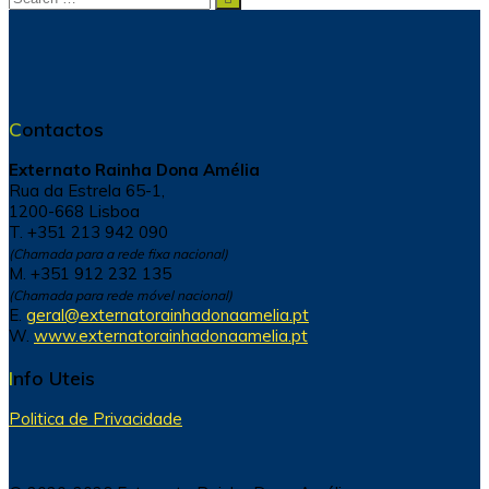
for:
Contactos
Externato Rainha Dona Amélia
Rua da Estrela 65-1,
1200-668 Lisboa
T. +351 213 942 090
(Chamada para a rede fixa nacional)
M. +351 912 232 135
(Chamada para rede móvel nacional)
E.
geral@externatorainhadonaamelia.pt
W.
www.externatorainhadonaamelia.pt
Info Uteis
Politica de Privacidade