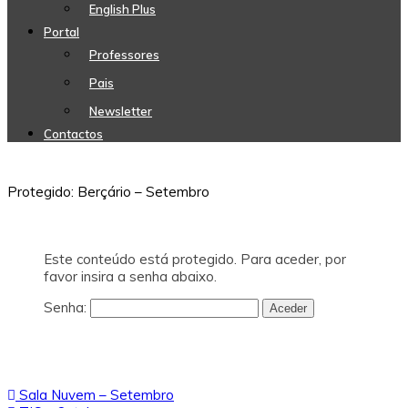
English Plus
Portal
Professores
Pais
Newsletter
Contactos
Protegido: Berçário – Setembro
Este conteúdo está protegido. Para aceder, por
favor insira a senha abaixo.
Senha:
Navegação
Sala Nuvem – Setembro